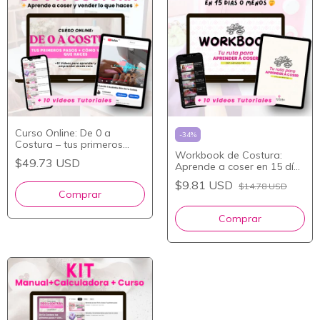
Curso Online: De 0 a
-
34
%
Costura – tus primeros
Workbook de Costura:
pasos + cómo vender lo
$49.73 USD
Aprende a coser en 15 días
que haces
desde cero
$9.81 USD
$14.78 USD