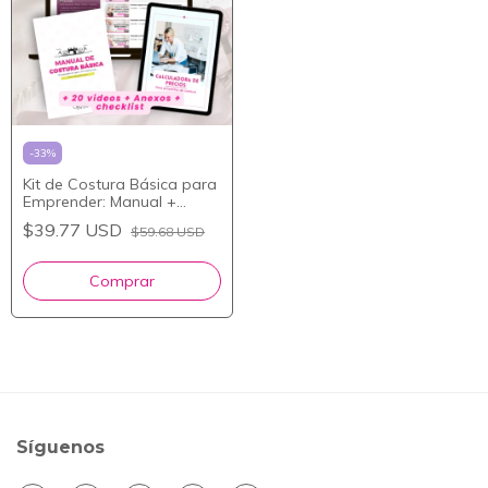
-
33
%
Kit de Costura Básica para
Emprender: Manual +
Calculadora + Curso
$39.77 USD
$59.68 USD
Síguenos