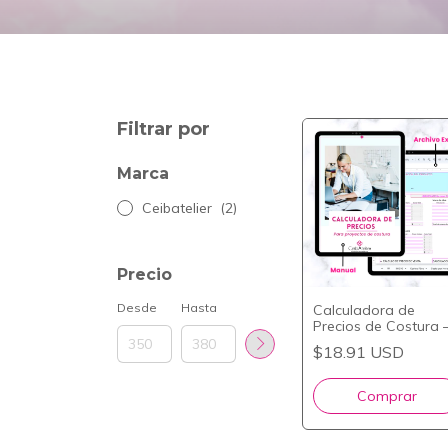
Filtrar por
Marca
Ceibatelier
(2)
Precio
Desde
Hasta
Calculadora de
Precios de Costura 
Herramienta para
$18.91 USD
Emprendedoras