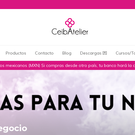
Productos
Contacto
Blog
Descargas 💌
Cursos/Ta
sos mexicanos (MXN) Si compras desde otro país, tu banco hará la 
egocio