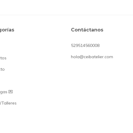
gorías
Contáctanos
529514560008
hola@ceibatelier.com
tos
cto
gas 💌
/Talleres