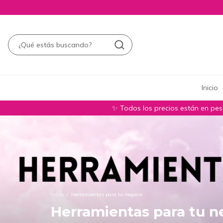
Inicio
✨ Todos los precios están en pe
Inicio
/
Herramientas para tu negocio
Herramientas para tu n