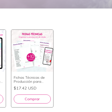
Fichas Técnicas de
–
Producción para
Taller de Costura –
$17.42 USD
Formatos Editables