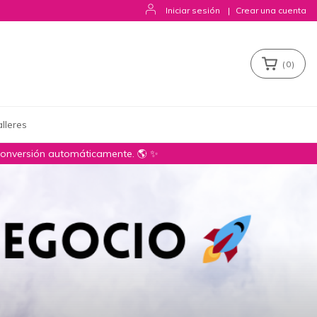
Iniciar sesión
|
Crear una cuenta
(
0
)
lleres
conversión automáticamente. 🌎 ✨